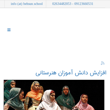
info (at) behsun.school
09123660531 - 02634482053
افزایش دانش‌ آموزان هنرستانی