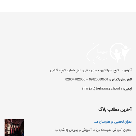
آدرس :
کرج، جهانشهر، میدان مدنی، بلوار ماهان، کوچه گلشن
تلفن های تماس :
09123660531 - 02634482053
ایمیل :
: info (at) behsun.school
آخرین مطالب بلاگ
دوران تحصیل در هنرستان‌ ه...
معاون آموزش متوسطه وزارت آموزش‌ و پرورش با اشاره ب...