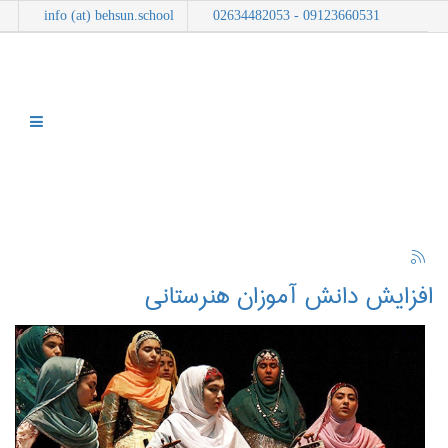
info (at) behsun.school
09123660531 - 02634482053
افزایش دانش‌ آموزان هنرستانی