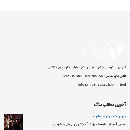
آدرس :
کرج، جهانشهر، میدان مدنی، بلوار ماهان، کوچه گلشن
تلفن های تماس :
09123660531 - 02634482053
ایمیل :
: info (at) behsun.school
آخرین مطالب بلاگ
دوران تحصیل در هنرستان‌ ه...
معاون آموزش متوسطه وزارت آموزش‌ و پرورش با اشاره ب...