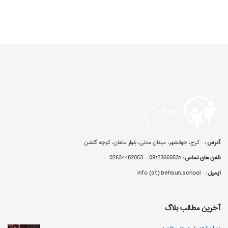
آدرس :
کرج، جهانشهر، میدان مدنی، بلوار ماهان، کوچه گلشن
تلفن های تماس :
09123660531 - 02634482053
ایمیل :
: info (at) behsun.school
آخرین مطالب بلاگ