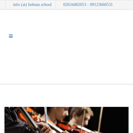
info (at) behsun.school
09123660531 - 02634482053
وبلاگ
شما اینجا هستید:
خانه
وبلاگ
مقالات آموزشی
موسیقی فاخر چیست