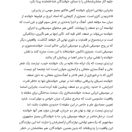
جلوه آثار منتشرشده‌اش را با صدای خوانندگان شناخته‌شده پیدا نکرد.
بنابراین توانایی اجرای خواننده گاهی فاکتور بسیار مهمی در پذیرش
فاخربودن کاری است. بسیاری از کارهایی که استاد ایرج در فیلم‌ها خوانده، از
میان سه مؤلفه شعر، آهنگ و اجرا به‌حدی در عامل سوم قوی و غنی است که
توانسته آن دو ضعف را بپوشاند. گاهی هم محتوای موسیقایی و اجرای
خواننده می‌تواند بر ضعف کلام غلبه کند. تأثیر اینها بر هم تأثیری دیالکتیکی
است و در‌مجموع بر قضاوت و داوری نهایی اثر خواهد گذاشت. واقعیتی دیگر
که بر روح موسیقی شرقی و موسیقی ایرانی حاکم است، خواننده‌محوری در
موسیقی است. بسیاری تاکنون خواسته‌اند با این سنت مبارزه کنند و نقش
خواننده را نقشی برابر با سایر اعضا در پیدایش اثر بدانند.
تردیدی نیست که یک ترانه مانا علاوه بر یک خواننده خوب، نیازمند یک شعر
عالی و آهنگ‌سازی متعالی و ارکستری متوازن است؛ اما چه‌بسا کم نیست
آثاری که با برخورداری از شعر فاخر و آهنگ‌سازی متعالی، به دلیل ضعف
خواننده نمره‌ای پذیرفتنی نیافته؛ اما در عوض خواننده‌ای تنها به خاطر قدرت
اجرایش، تا حدود زیادی بر دو ضعف پیشین غلبه کرده است. بنابراین اساسا
در موسیقی ایرانی مبحث خواننده‌سالاری یک مبحث ساختگی برای مقابله با
واقعیت ملموسی است که مخرج مشترک میان خواص و عوام است. شاید
تعیین مصادیق عام و خاص در این مقوله تا حدودی متفاوت باشد؛ اما
تردیدی نیست در نهاد و نهان هر دو جریان، قهرمان مؤید هنر آنها خواننده
است. درحال‌حاضر در حیطه موسیقی پاپ ما با خوانندگان بسیار مشهوری
مواجهیم که یک‌دهم توانایی نوازندگان ارکسترشان را ندارند؛ اما این نوازندگان
این واقعیت را پذیرفته‌اند که بدون همین خوانندگان، هم معاششان در خطر