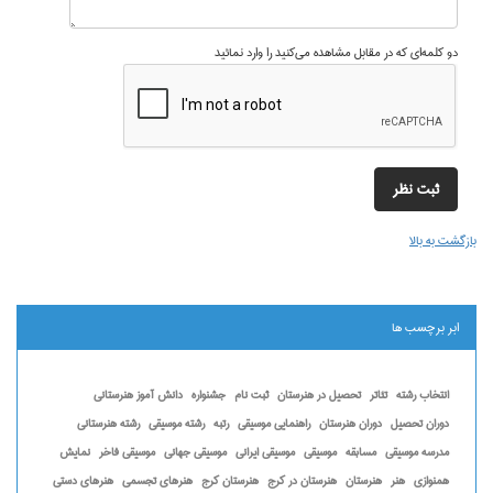
دو کلمه‌ای که در مقابل مشاهده می‌کنید را وارد نمائید
بازگشت به بالا
ابر برچسب ها
انتخاب رشته
تئاتر
تحصیل در هنرستان
ثبت نام
جشنواره
دانش آموز هنرستانی
دوران تحصیل
دوران هنرستان
راهنمایی موسیقی
رتبه
رشته موسیقی
رشته هنرستانی
مدرسه موسیقی
مسابقه
موسیقی
موسیقی ایرانی
موسیقی جهانی
موسیقی فاخر
نمایش
همنوازی
هنر
هنرستان
هنرستان در کرج
هنرستان کرج
هنرهای تجسمی
هنرهای دستی