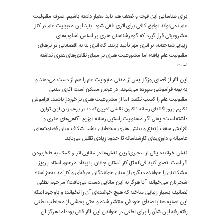
برای شناسایی این قوت و ضعف هم باید معیار داشته باشیم. صرف مقبولیت
عام نمی‌تواند توفیق کافی برای اثری تلقی شود. باید این مقبولیت عام در کنار
مشروعیتی قرار گیرد که گوهرشناسان هنری بر اساس اسلوب‌های
زیبایی‌شناختانه، بر اثری مهر تأیید بزنند. گاه اثری بنا به اقتضائاتی در برهه‌ای
مقبولیت عام یافته؛ اما مشروعیت هنری بر مبنای نقادی‌های هنری نداشته
است.
این آثار از قضای روزگار پس از مدتی مقبولیت عام را هم از دست می‌دهند و
به بوته فراموشی سپرده می‌شوند. در عوض ممکن است آثاری مدتی
مقبولیت عام را کسب نکنند؛ اما از مشروعیت هنری برخوردار باشند. فراموش
نکنیم پروپاگاندای رسانه تاکنون نقشی تعیین‌کننده در برهم‌زدن این توازن
داشته است؛ یعنی اگر مسئولیت راستین رسانه توزیع آگاهی‌های هنری و
افزایش سقف ارتفاع و بینش هنری مخاطبان باشد، شکاف میان قضاوت‌های
عامیانه و داوری‌های کارشناسانه تا حدود زیادی تقلیل می‌یابد.
نقش خواننده یکی از محوری‌ترین نقش‌ها در مانایی اثر و کمک به فاخربودن
اثر است. تصور کنید فی‌المثل کار آستان جانان یا بیداد مرحوم استاد پرویز
مشکاتیان را خواننده دیگری از میان خوانندگان حرفه‌ای و کارآمد به‌جز استاد
شجریان می‌خواند؛ آیا هرگز به این مانایی دست می‌یافت؟ مرحوم لطفی
تصانیف بسیار زیبایی ساخته که هیچ خواننده‌ای آن را نخوانده و با‌وجود اینکه
این تصنیف‌ها با صدای خودش منتشر شده و حتی بخشی از مخاطب لطفی
رفته رفته این شأن را برای لطفی در خواندن این آثار قائل بود؛ اما هرگز آن