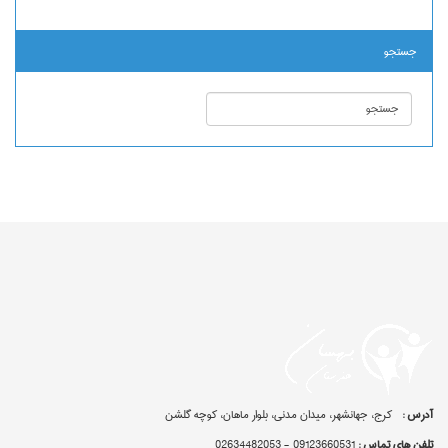
جستجو
آدرس :
کرج، جهانشهر، میدان مدنی، بلوار ماهان، کوچه گلشن
تلفن های تماس :
09123660531 - 02634482053