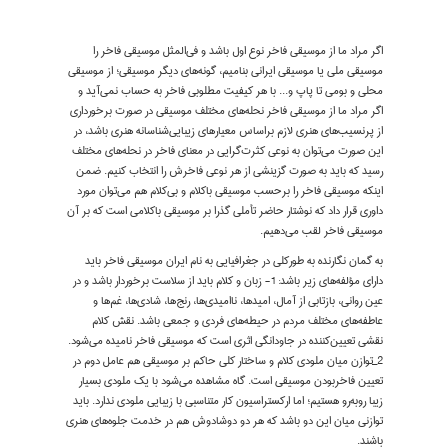
اگر مراد ما از موسیقی فاخر نوع اول باشد و فی‌المثل موسیقی فاخر را
موسیقی ملی یا موسیقی ایرانی بنامیم، گونه‌های دیگر موسیقی؛ از موسیقی
محلی و بومی تا پاپ و... با هر کیفیت مطلوبی فاخر به حساب نمی‌آید و
اگر مراد ما از موسیقی فاخر نحله‌های مختلف موسیقی در صورت برخورداری
از پرنسیب‌های هنری لازم براساس معیارهای زیبایی‌شناسانه هنری باشد، در
این صورت می‌توان به‌ نوعی کثرت‌گرایی در معنای فاخر در نحله‌های مختلف
رسید که باید به صورت گزینشی از هر نوعی فاخرش را انتخاب کنیم. ضمن
اینکه موسیقی فاخر را برحسب موسیقی باکلام و بی‌کلام هم می‌توان مورد
داوری قرار داد که نوشتار حاضر تأملی گذرا بر موسیقی باکلامی است که بر آن
موسیقی فاخر لقب می‌دهیم.
به گمان نگارنده به‌ طورکلی در جغرافیایی به نام ایران موسیقی فاخر باید
دارای مؤلفه‌های زیر باشد: ١- زبان و کلام باید از سلاست برخوردار باشد و در
عین روانی، بازتابی از آمال، امیدها، ناامیدی‌ها، رنج‌ها، شادی‌ها، غم‌ها و
عاطفه‌های مختلف مردم در حیطه‌های فردی و جمعی باشد. نقش کلام
نقشی تعیین‌کننده در جاودانگی اثری است که موسیقی فاخر نامیده می‌شود.
٢_توازن میان ملودی کلام و ساختار کلی حاکم بر موسیقی هم عامل دوم در
تعیین فاخربودن موسیقی است. گاه مشاهده می‌شود با یک ملودی بسیار
زیبا روبه‌رو هستیم؛ اما ارکستراسیون کار متناسبی با زیبایی ملودی ندارد. باید
توازنی میان این دو باشد که هر دو دوشادوش هم در خدمت جلوه‌های هنری
باشند.