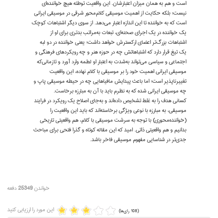
است و هم به همان میزان اعتبارشان. این واقعیت توطئه هیچ خواننده‌ای
نیست؛ بلکه حکایت از اهمیت موسیقی کلام‌محور شرقی در موسیقی ایرانی
است که به خواننده تا این اندازه اعتبار می‌دهد. از سوی دیگر اشتباهات کوچک
یک خواننده در یک اجرای صحنه‌ای، تبعات به‌مراتب بدتری برای او از
اشتباهات بزرگ‌تر اعضای ارکسترش خواهد داشت؛ یعنی خواننده در دو لبه
یک تیغ قرار دارد که اشتباهاتش چه در حوزه هنر و چه رویکردهای فرهنگی و
اجتماعی و سیاسی می‌تواند به‌شدت به اعتبار او لطمه وارد آورد و تا‌زمانی‌که
موسیقی ایرانی اهمیت خود را بر موسیقی با کلام نهاده، این واقعیت
تغییرناپذیر است؛ اما باعث پیدایش مافیاهایی چه در حیطه موسیقی پاپ و
چه موسیقی ایرانی شده که به نظرم باید با آن به مبارزه برخاست.
کسانی هدف را به غلط تشخیص داده‌اند و به‌جای اصلاح یک رویکرد در فرایند
موسیقی، به مبارزه با نوعی ویژگی برخاسته‌اند که باید این واقعیت را
(خواننده‌محوری) با توجه به سرشت موسیقی با کلام، هم واقعیتی تاریخی
بدانیم و هم واقعیتی ذاتی. امید که این مقاله کوتاه و گذرا فتحی برای مباحث
جدی‌تر در شناسایی مفهوم موسیقی فاخر باشد.
خواندن
25349
دفعه
این مورد را ارزیابی کنید
(108 رای‌ها)