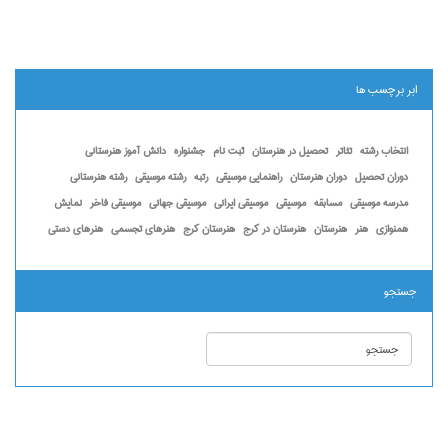
ابر برچسب ها
انتخاب رشته
تئاتر
تحصیل در هنرستان
ثبت نام
جشنواره
دانش آموز هنرستانی
دوران تحصیل
دوران هنرستان
راهنمایی موسیقی
رتبه
رشته موسیقی
رشته هنرستانی
مدرسه موسیقی
مسابقه
موسیقی
موسیقی ایرانی
موسیقی جهانی
موسیقی فاخر
نمایش
همنوازی
هنر
هنرستان
هنرستان در کرج
هنرستان کرج
هنرهای تجسمی
هنرهای دستی
جستجو