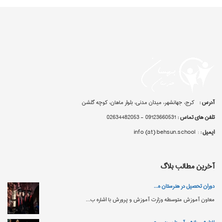
آدرس :
کرج، جهانشهر، میدان مدنی، بلوار ماهان، کوچه گلشن
تلفن های تماس :
09123660531 - 02634482053
ایمیل :
: info (at) behsun.school
آخرین مطالب بلاگ
چیست
دوران تحصیل در هنرستان
ای این عنوان برمی‌خیزد این است که آ...
معاون آموزش متوسطه و