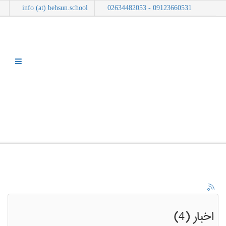
info (at) behsun.school
09123660531 - 02634482053
وبلاگ
شما اینجا هستید:
خانه
وبلاگ
نمایش موارد بر اساس برچسب: تحصیل در هنرستان
اخبار (4)