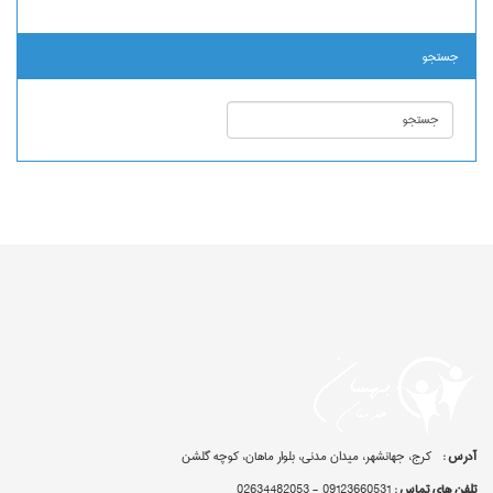
جستجو
آدرس :
کرج، جهانشهر، میدان مدنی، بلوار ماهان، کوچه گلشن
تلفن های تماس :
09123660531 - 02634482053