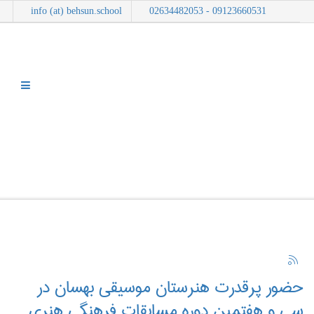
info (at) behsun.school
09123660531 - 02634482053
وبلاگ
شما اینجا هستید:
خانه
وبلاگ
نمایش موارد بر اساس برچسب: هنرهای دستی
حضور پرقدرت هنرستان موسیقی بهسان در
سی و هفتمین دوره مسابقات فرهنگی هنری