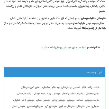
است که به رشد و بالندگی دانش‌آموزان عزیز سراسر کشور اسلامی‌مان منجر خواهد شد. امید است با
تلاش، پشتکار و برنامه‌ریزی منسجم شاهد حضور پررنگ دانش‌آموزان و خلق آثاری فاخر و ارزشمند
باشیم.
هنرستان دخترانه بهسان
نیز در راستای تحقق اهداف این جشنواره و با استفاده از توانمندی دانش
آموزان و بهره گیری ظرفیت های موجود به صورت جدی در این دوره از مسابقات شرکت کرده و حائز
رتبه اول در چندین رشته
گردیده است.
منتشرشده در
اخبار هنرستان موسیقی بهسان
ادامه مطلب...
ابر برچسب ها
انتخاب رشته
تئاتر
تحصیل در هنرستان
ثبت نام
جشنواره
دانش آموز هنرستانی
دوران تحصیل
دوران هنرستان
راهنمایی موسیقی
رتبه
رشته موسیقی
رشته هنرستانی
مدرسه موسیقی
مسابقه
موسیقی
موسیقی ایرانی
موسیقی جهانی
موسیقی فاخر
نمایش
همنوازی
هنر
هنرستان
هنرستان در کرج
هنرستان کرج
هنرهای تجسمی
هنرهای دستی