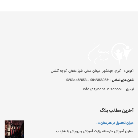
آدرس :
کرج، جهانشهر، میدان مدنی، بلوار ماهان، کوچه گلشن
تلفن های تماس :
09123660531 - 02634482053
ایمیل :
: info (at) behsun.school
آخرین مطالب بلاگ
دوران تحصیل در هنرستان‌ ه...
معاون آموزش متوسطه وزارت آموزش‌ و پرورش با اشاره ب...