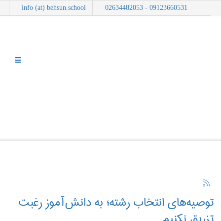
info (at) behsun.school
09123660531 - 02634482053
وبلاگ
شما اینجا هستید:
خانه
وبلاگ
نمایش موارد بر اساس برچسب: هنرستان در کرج
توصیه‌های انتخاب رشته؛ به دانش‌آموز رغبت
تزریق نکنیم