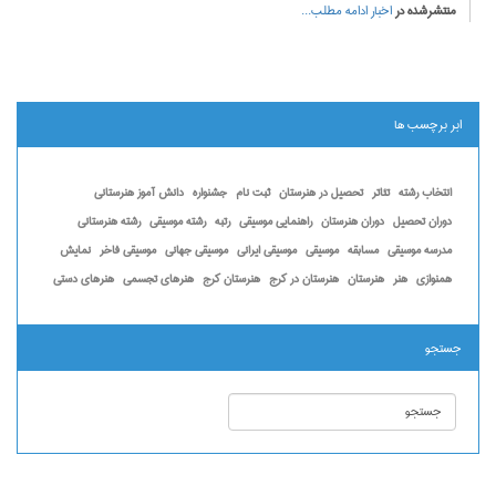
منتشرشده در
اخبار
ادامه مطلب...
ابر برچسب ها
انتخاب رشته
تئاتر
تحصیل در هنرستان
ثبت نام
جشنواره
دانش آموز هنرستانی
دوران تحصیل
دوران هنرستان
راهنمایی موسیقی
رتبه
رشته موسیقی
رشته هنرستانی
مدرسه موسیقی
مسابقه
موسیقی
موسیقی ایرانی
موسیقی جهانی
موسیقی فاخر
نمایش
همنوازی
هنر
هنرستان
هنرستان در کرج
هنرستان کرج
هنرهای تجسمی
هنرهای دستی
جستجو