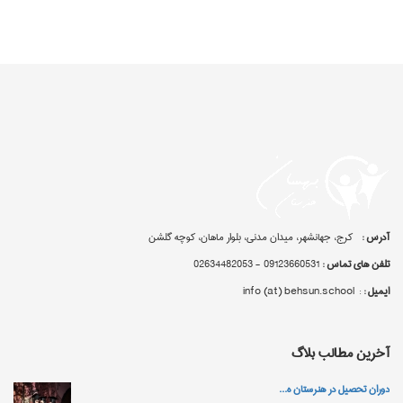
آدرس :
کرج، جهانشهر، میدان مدنی، بلوار ماهان، کوچه گلشن
تلفن های تماس :
09123660531 - 02634482053
ایمیل :
: info (at) behsun.school
آخرین مطالب بلاگ
دوران تحصیل در هنرستان‌ ه...