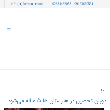
info (at) behsun.school
09123660531 - 02634482053
وبلاگ
شما اینجا هستید:
خانه
وبلاگ
نمایش موارد بر اساس برچسب: دوران تحصیل
دوران تحصیل در هنرستان‌ ها ۵ ساله می‌شود