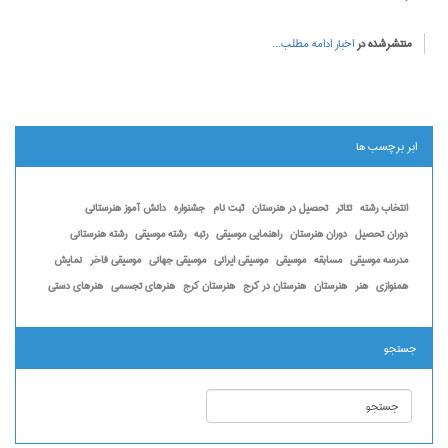
منتشرشده در
اخبار
ادامه مطلب...
ابر برچسب ها
انتخاب رشته
تئاتر
تحصیل در هنرستان
ثبت نام
جشنواره
دانش آموز هنرستانی
دوران تحصیل
دوران هنرستان
راهنمایی موسیقی
رتبه
رشته موسیقی
رشته هنرستانی
مدرسه موسیقی
مسابقه
موسیقی
موسیقی ایرانی
موسیقی جهانی
موسیقی فاخر
نمایش
همنوازی
هنر
هنرستان
هنرستان در کرج
هنرستان کرج
هنرهای تجسمی
هنرهای دستی
جستجو